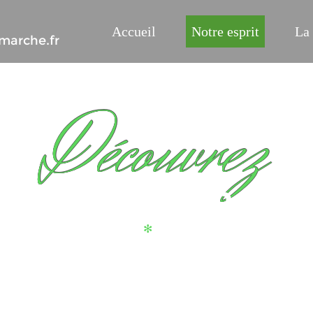
Accueil
(current)
Notre esprit
La 
arche.fr
Découvrez
NOTRE ESPRIT
✻