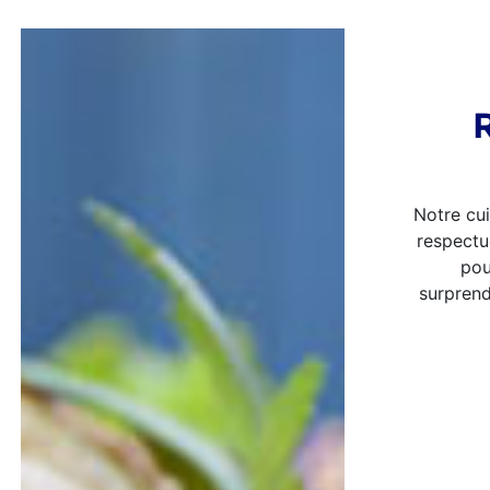
Notre
cu
respectu
pou
surprend